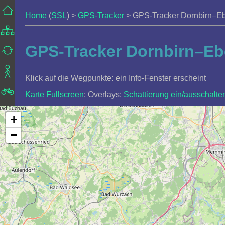
Home
(
SSL
) >
GPS-Tracker
> GPS-Tracker Dornbirn–E
GPS-Tracker Dornbirn–Eb
Klick auf die Wegpunkte: ein Info-Fenster erscheint
Karte Fullscreen
; Overlays:
Schattierung ein/ausschalte
+
−