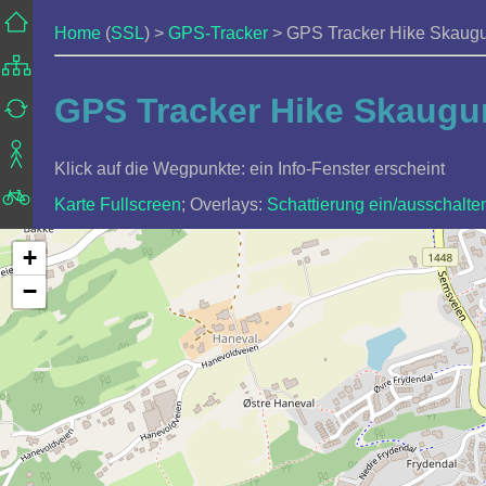
Home
(
SSL
) >
GPS-Tracker
> GPS Tracker Hike Skaug
GPS Tracker Hike Skaug
Klick auf die Wegpunkte: ein Info-Fenster erscheint
Karte Fullscreen
; Overlays:
Schattierung ein/ausschalte
+
−